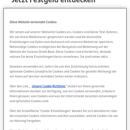
Sparen mit Fixzins – die Laufzeit können Sie frei
zwischen 6 Monaten und 4 Jahren wählen. Zur
Diese Website verwendet Cookies
Eröffnung Ihres Festgeldkontos genügt ein
kostenloses Tagesgeldkonto als Referenzkonto.
Wir setzen auf unserer Webseite Cookies ein. Cookies sind kleine Text-Dateien,
die von Ihrem Webbrowser gespeichert werden und die bestimmte
Einstellungen und Daten zum Austausch mit unserem Webserver speichern.
Notwendige Cookies ermöglichen die Navigation und Bedienung auf der
Website der Suresse Direkt Bank. Diese Cookies sind erforderlich, deshalb
müssen Sie keine Einstellungen hierzu vornehmen. Sie sind immer aktiv.
Daneben verwenden wir, sofern Sie uns Ihre Zustimmung hierzu erteilen,
optionale Cookies (analytische Cookies und Cookies für gezielte Werbung) die
wir Ihnen auf den hier verlinkten Seiten weiter erläutern.
Über den Link „
Unsere Cookie Richtlinie
“ stellen wir Ihnen generelle
Informationen darüber zur Verfügung, wie wir Cookies verwenden, erläutern
Ihnen genauer, was Cookies und was die Unterschiede zwischen notwendigen
und optionalen Cookies sind.
Über die Schaltfläche "Cookie-Einstellungen" können Sie sich detaillierter über
die einzelnen Cookies informieren und dort auswählen, welche Cookies Sie uns
zur Nutzung freigeben.
Festgeld