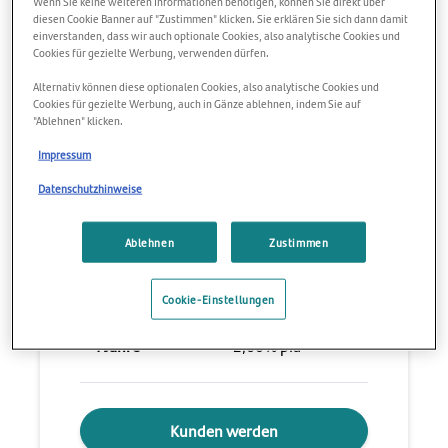
Wenn Sie keine weiteren Informationen benötigen, können Sie direkt über
diesen Cookie Banner auf "Zustimmen" klicken. Sie erklären Sie sich dann damit
einverstanden, dass wir auch optionale Cookies, also analytische Cookies und
Garantierte Rentabilität durch festen
Cookies für gezielte Werbung, verwenden dürfen.
Zinssatz
Alternativ können diese optionalen Cookies, also analytische Cookies und
Cookies für gezielte Werbung, auch in Gänze ablehnen, indem Sie auf
6 Monate
2,70% p.a
"Ablehnen" klicken.
Impressum
1 Jahr
2,65% p.a
Datenschutzhinweise
2 Jahre
2,55% p.a
Ablehnen
Zustimmen
3 Jahre
2,60% p.a
Cookie-Einstellungen
4 Jahre
2,60% p.a
Kunden werden