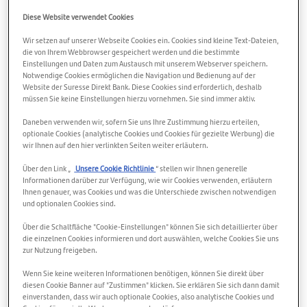
veröffentlicht. Die Zahlen geben Einblick in die
Entwicklung der Muttergesellschaft der Bank, bei der Sie
Diese Website verwendet Cookies
sparen.
Wir setzen auf unserer Webseite Cookies ein. Cookies sind kleine Text-Dateien,
die von Ihrem Webbrowser gespeichert werden und die bestimmte
Globale Diversifizierung als Puffer
Einstellungen und Daten zum Austausch mit unserem Webserver speichern.
Notwendige Cookies ermöglichen die Navigation und Bedienung auf der
gegen lokale Unsicherheiten
Website der Suresse Direkt Bank. Diese Cookies sind erforderlich, deshalb
müssen Sie keine Einstellungen hierzu vornehmen. Sie sind immer aktiv.
Die Ergebnisse, die Banco Santander für 2025 vorgelegt
Daneben verwenden wir, sofern Sie uns Ihre Zustimmung hierzu erteilen,
hat, basieren unter anderem auf stabilen Zinserträgen,
optionale Cookies (analytische Cookies und Cookies für gezielte Werbung) die
höheren Dienstleistungserträgen und
wir Ihnen auf den hier verlinkten Seiten weiter erläutern.
Effizienzsteigerungen. Gleichzeitig entwickelte sich auch
Über den Link „
Unsere Cookie Richtlinie
“ stellen wir Ihnen generelle
die Kreditqualität positiv. Die Zahlen zeigen außerdem,
Informationen darüber zur Verfügung, wie wir Cookies verwenden, erläutern
dass die Strategie „One Transformation“, mit der sich
Ihnen genauer, was Cookies und was die Unterschiede zwischen notwendigen
und optionalen Cookies sind.
Banco Santander von einer Gruppe separater Banken zu
einer stärker integrierten Organisation entwickelt, weiter
Über die Schaltfläche "Cookie-Einstellungen" können Sie sich detaillierter über
voranschreitet.
die einzelnen Cookies informieren und dort auswählen, welche Cookies Sie uns
zur Nutzung freigeben.
Was bedeutet das für Sie?
Sie sparen bei einer
Wenn Sie keine weiteren Informationen benötigen, können Sie direkt über
diesen Cookie Banner auf "Zustimmen" klicken. Sie erklären Sie sich dann damit
international diversifizierten Bankgruppe, die ihre
einverstanden, dass wir auch optionale Cookies, also analytische Cookies und
Aktivitäten über verschiedene Märkte und