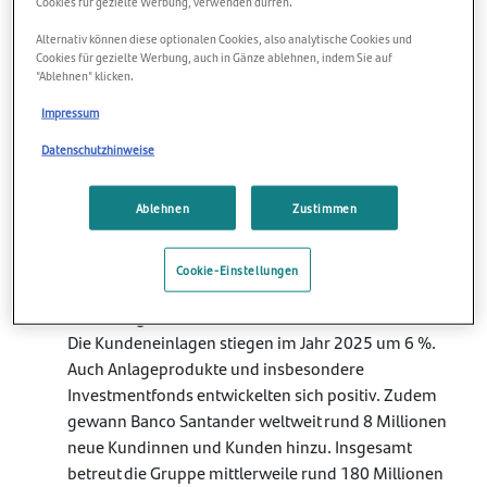
Cookies für gezielte Werbung, verwenden dürfen.
Volkswirtschaften verteilt. Diese breite Aufstellung kann
Alternativ können diese optionalen Cookies, also analytische Cookies und
dazu beitragen, Auswirkungen regionaler
Cookies für gezielte Werbung, auch in Gänze ablehnen, indem Sie auf
Marktschwankungen abzufedern.
"Ablehnen" klicken.
Impressum
Sparen mit Vertrauen, unterstützt
von vier starken Fundamenten
Datenschutzhinweise
Banco Santander möchte die internationale Finanzwelt in
Ablehnen
Zustimmen
klare und zugängliche Lösungen übersetzen. Vier
Entwicklungen aus dem Geschäftsjahr 2025 stehen dabei
im Mittelpunkt.
Cookie-Einstellungen
Rekordergebnisse und Wachstum der Kundenbasis
Die Kundeneinlagen stiegen im Jahr 2025 um 6 %.
Auch Anlageprodukte und insbesondere
Investmentfonds entwickelten sich positiv. Zudem
gewann Banco Santander weltweit rund 8 Millionen
neue Kundinnen und Kunden hinzu. Insgesamt
betreut die Gruppe mittlerweile rund 180 Millionen