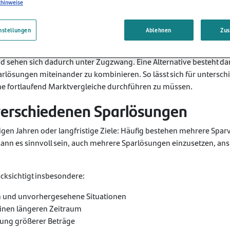
usst einen anderen Ansatz. Im Mittelpunkt stehen aufeinander abg
zhinweise
ignen. Sparen wird dabei nicht als kurzfristige Optimierung einzel
erschiedliche Zeiträume.
nstellungen
Ablehnen
Zu
t vor, Ihr Erspartes regelmäßig anpassen zu müssen? Viele Sparer
sehen sich dadurch unter Zugzwang. Eine Alternative besteht dar
rlösungen miteinander zu kombinieren. So lässt sich für unterschi
e fortlaufend Marktvergleiche durchführen zu müssen.
 verschiedenen Sparlösungen
gen Jahren oder langfristige Ziele: Häufig bestehen mehrere Spar
nn es sinnvoll sein, auch mehrere Sparlösungen einzusetzen, ansta
ücksichtigt insbesondere:
en und unvorhergesehene Situationen
einen längeren Zeitraum
ng größerer Beträge