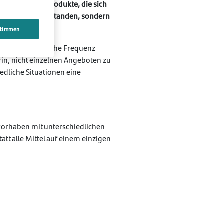
estimmte Sparprodukte, die sich
ner Zinssätze verstanden, sondern
stimmen
 erleben eine hohe Frequenz
in, nicht einzelnen Angeboten zu
edliche Situationen eine
vorhaben mit unterschiedlichen
tt alle Mittel auf einem einzigen