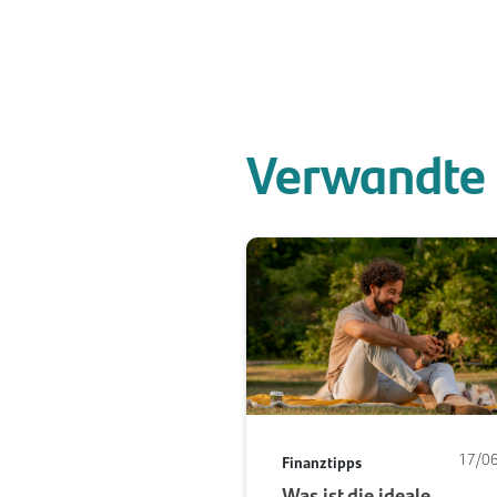
Verwandte 
17/0
Finanztipps
Was ist die ideale