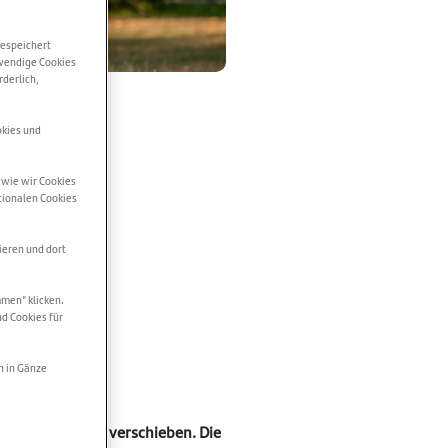
gespeichert
wendige Cookies
rderlich,
okies und
 wie wir Cookies
tionalen Cookies
ieren und dort
men" klicken.
nd Cookies für
h in Gänze
ank zur nächsten verschieben. Die