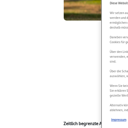
Diese Websit
Wir setzen au
werden und d
ermöglichen d
deshalb müsse
Daneben verwe
Cookies für g
Über den Link
verwenden, e
sind.
Über die Scha
auswählen, w
Wenn Sie kein
Sie erklären 
gezielte Wer
Alternativ kö
ablehnen, ind
Impressum
Zeitlich begrenzte Aktionszinsen 