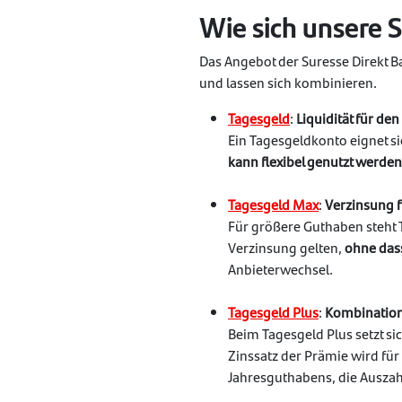
Wie sich unsere 
Das Angebot der Suresse Direkt Ba
und lassen sich kombinieren.
Tagesgeld
:
Liquidität für den
Ein Tagesgeldkonto eignet si
kann flexibel genutzt werden
Tagesgeld Max
:
Verzinsung 
Für größere Guthaben steht 
Verzinsung gelten,
ohne das
Anbieterwechsel.
Tagesgeld Plus
:
Kombination 
Beim Tagesgeld Plus setzt si
Zinssatz der Prämie wird für
Jahresguthabens, die Ausza