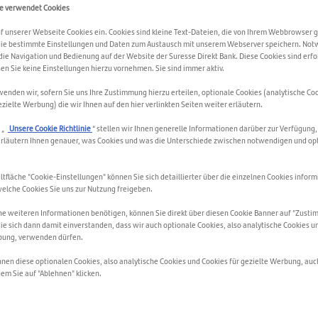
e verwendet Cookies
f unserer Webseite Cookies ein. Cookies sind kleine Text-Dateien, die von Ihrem Webbrowser 
ie bestimmte Einstellungen und Daten zum Austausch mit unserem Webserver speichern. Not
ie Navigation und Bedienung auf der Website der Suresse Direkt Bank. Diese Cookies sind erfo
n Sie keine Einstellungen hierzu vornehmen. Sie sind immer aktiv.
Was ist die ideale
nden wir, sofern Sie uns Ihre Zustimmung hierzu erteilen, optionale Cookies (analytische Co
ezielte Werbung) die wir Ihnen auf den hier verlinkten Seiten weiter erläutern.
Kombination aus
 „
Unsere Cookie Richtlinie
“ stellen wir Ihnen generelle Informationen darüber zur Verfügung,
rläutern Ihnen genauer, was Cookies und was die Unterschiede zwischen notwendigen und op
Sparlösungen?
ltfläche "Cookie-Einstellungen" können Sie sich detaillierter über die einzelnen Cookies inform
elche Cookies Sie uns zur Nutzung freigeben.
Suresse Direkt Bank
e weiteren Informationen benötigen, können Sie direkt über diesen Cookie Banner auf "Zustim
17/06/2026
Sie sich dann damit einverstanden, dass wir auch optionale Cookies, also analytische Cookies u
bung, verwenden dürfen.
Finanztipps
nnen diese optionalen Cookies, also analytische Cookies und Cookies für gezielte Werbung, auc
em Sie auf "Ablehnen" klicken.
führen dazu, dass viele Sparer ihre Gelder regelmäßig von einer B