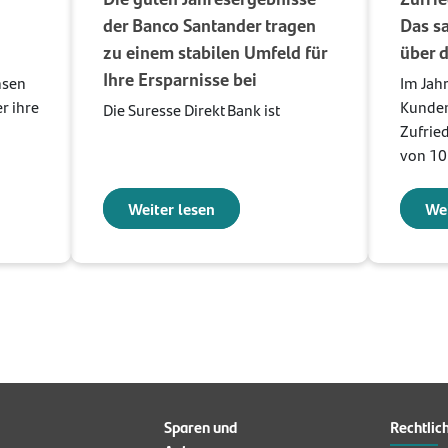
der Banco Santander tragen
Das s
zu einem stabilen Umfeld für
über d
Ihre Ersparnisse bei
nsen
Im Jah
r ihre
Kunden
Die Suresse Direkt Bank ist
Zufrie
von 10
Weiter lesen
Wei
Sparen und
Rechtlic