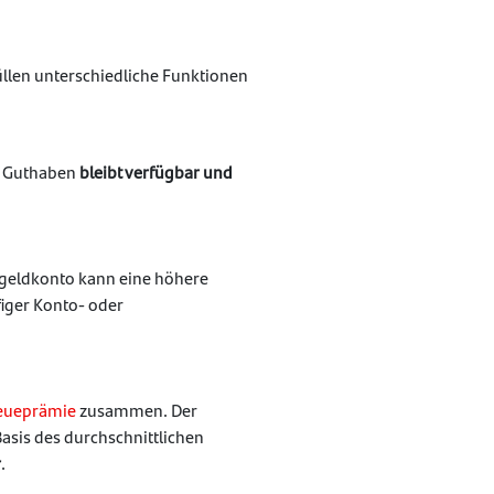
füllen unterschiedliche Funktionen
as Guthaben
bleibt verfügbar und
sgeldkonto kann eine höhere
figer Konto- oder
eueprämie
zusammen. Der
Basis des durchschnittlichen
r
.