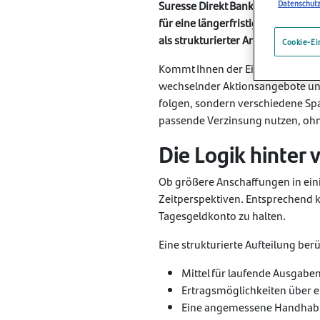
Suresse Direkt Bank verfolgt bew
Datenschut
für eine längerfristige Planung e
als strukturierter Ansatz für unt
Cookie-Ei
Kommt Ihnen der Eindruck bekann
wechselnder Aktionsangebote und 
folgen, sondern verschiedene Spa
passende Verzinsung nutzen, ohn
Die Logik hinter
Ob größere Anschaffungen in eini
Zeitperspektiven. Entsprechend ka
Tagesgeldkonto zu halten.
Eine strukturierte Aufteilung ber
Mittel für laufende Ausgab
Ertragsmöglichkeiten über 
Eine angemessene Handhabu