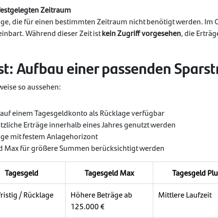
festgelegten Zeitraum
räge, die für einen bestimmten Zeitraum nicht benötigt werden. Im
einbart. Während dieser Zeit ist
kein Zugriff vorgesehen
, die Erträ
: Aufbau einer passenden Sparst
weise so aussehen:
t auf einem Tagesgeldkonto als Rücklage verfügbar
tzliche Erträge innerhalb eines Jahres genutzt werden
räge mit festem Anlagehorizont
d Max für größere Summen berücksichtigt werden
Tagesgeld
Tagesgeld Max
Tagesgeld Plu
ristig / Rücklage
Höhere Beträge ab
Mittlere Laufzeit
125.000 €