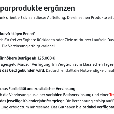
Sparprodukte ergänzen
nk orientiert sich an dieser Aufteilung. Die einzelnen Produkte er
 kurzfristigen Bedarf
ch für frei verfügbare Rücklagen oder Ziele mit kurzer Laufzeit. D
. Die Verzinsung erfolgt variabel.
für höhere Beträge ab 125.000 €
Tagesgeld Max zur Verfügung. Im Vergleich zum klassischen Tage
s das Geld gebunden wird
. Dadurch entfällt die Notwendigkeit häu
aus Flexibilität und zusätzlicher Verzinsung
ch die Verzinsung aus einer
variablen Basisverzinsung
und einer
Tr
das jeweilige Kalenderjahr festgelegt
. Die Berechnung erfolgt auf 
hlung erfolgt zum Jahresende. Das Guthaben
bleibt dabei verfügba